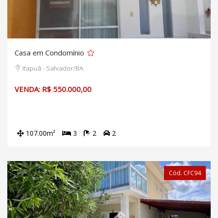
Casa em Condomínio
Itapuã - Salvador/BA
VENDA: R$ 550.000,00
107.00m²
3
2
2
Cód. CFC94