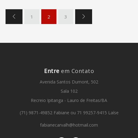
1
2
3
Entre
em Contato
Avenida Santos Dumont, 502
Sala 102
Recreio Ipitanga - Lauro de Freitas/BA
(71) 9871-49852 Fabiane ou 71 99257-9415 Laíse
fabianecarvalh@hotmail.com