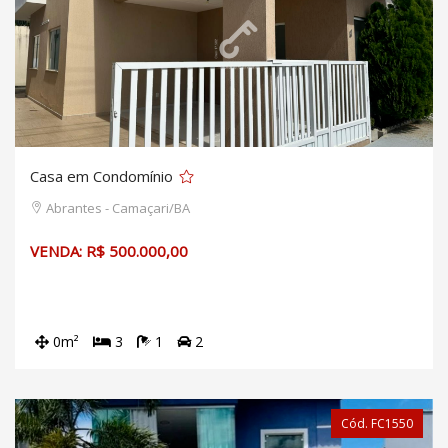
Casa em Condomínio
Abrantes - Camaçari/BA
VENDA: R$ 500.000,00
0m²
3
1
2
Cód. FC1550