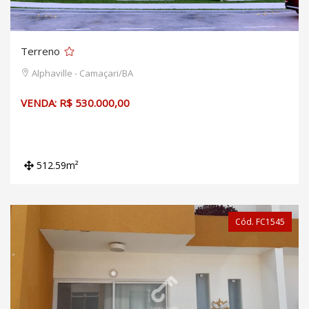
Terreno
Alphaville - Camaçari/BA
VENDA: R$ 530.000,00
512.59m²
Cód. FC1545