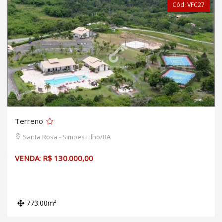
Cód. VFC27
Terreno
Santa Rosa - Simões Filho/BA
VENDA: R$ 130.000,00
773.00m²