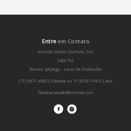
Entre
em Contato
Avenida Santos Dumont, 502
Sala 102
Recreio Ipitanga - Lauro de Freitas/BA
(71) 9871-49852 Fabiane ou 71 99257-9415 Laíse
fabianecarvalh@hotmail.com