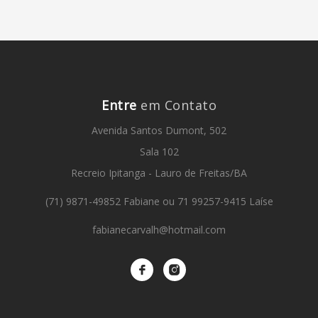
Entre
em Contato
Avenida Santos Dumont, 502
Sala 102
Recreio Ipitanga - Lauro de Freitas/BA
(71) 9871-49852 Fabiane ou 71 99257-9415 Laíse
fabianecarvalh@hotmail.com