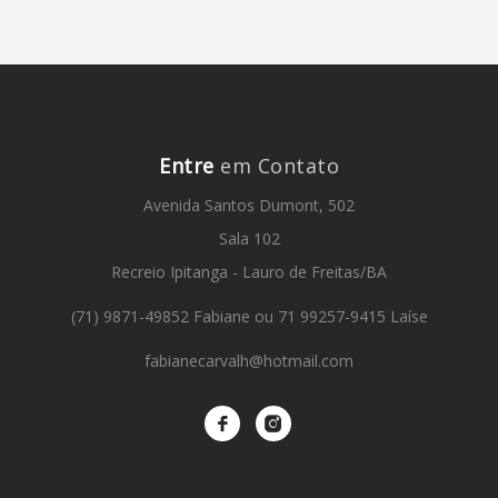
Entre
em Contato
Avenida Santos Dumont, 502
Sala 102
Recreio Ipitanga - Lauro de Freitas/BA
(71) 9871-49852 Fabiane ou 71 99257-9415 Laíse
fabianecarvalh@hotmail.com