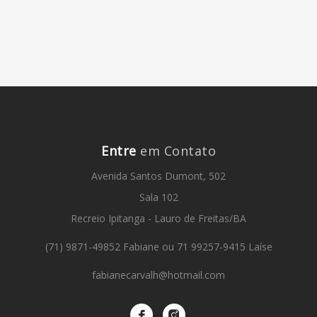
Entre
em Contato
Avenida Santos Dumont, 502
Sala 102
Recreio Ipitanga - Lauro de Freitas/BA
(71) 9871-49852 Fabiane ou 71 99257-9415 Laíse
fabianecarvalh@hotmail.com